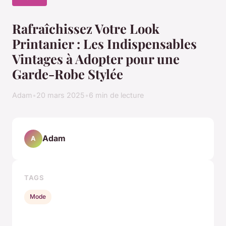
Rafraîchissez Votre Look
Printanier : Les Indispensables
Vintages à Adopter pour une
Garde-Robe Stylée
Adam
•
20 mars 2025
•
6 min de lecture
Adam
A
TAGS
Mode