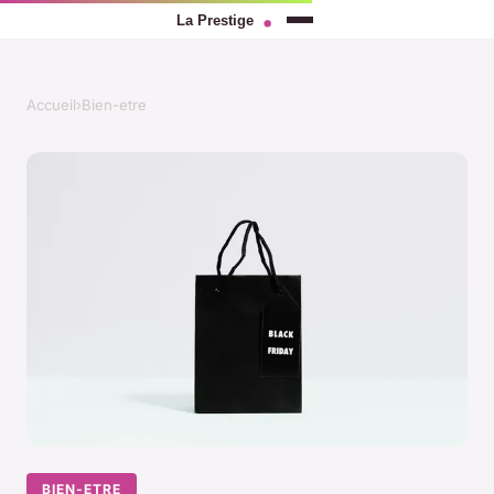
Accueil
›
Bien-etre
BIEN-ETRE