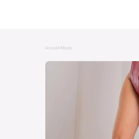
Accueil
›
Mode