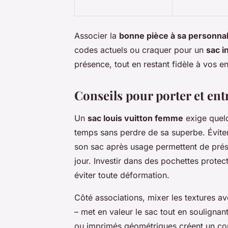
Associer la
bonne pièce à sa personnal
codes actuels ou craquer pour un
sac i
présence, tout en restant fidèle à vos en
Conseils pour porter et ent
Un
sac louis vuitton femme
exige quelq
temps sans perdre de sa superbe. Éviter 
son sac après usage permettent de prés
jour. Investir dans des pochettes prote
éviter toute déformation.
Côté associations, mixer les textures ave
– met en valeur le sac tout en souligna
ou imprimés géométriques créent un cont