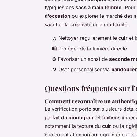
typiques des
sacs à main femme
. Pour
d’occasion
ou explorer le marché des
s
sacrifier la créativité ni la modernité.
🧽 Nettoyer régulièrement le
cuir
et l
🛍 Protéger de la lumière directe
♻️ Favoriser un achat de
seconde m
🎨 Oser personnaliser via
bandoulièr
Questions fréquentes sur l
Comment reconnaître un authentiqu
La vérification porte sur plusieurs détail
parfait du
monogram
et finitions impec
notamment la texture du
cuir
ou la rigid
également attention au logo intérieur et