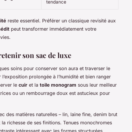
tendance
ité
reste essentiel. Préférer un classique revisité aux
nédit
peut transformer immédiatement votre
vies.
retenir son sac de luxe
ues soins pour conserver son aura et traverser le
l’exposition prolongée à l’humidité et bien ranger
erver le
cuir
et la
toile monogram
sous leur meilleur
ctrices ou un rembourrage doux est astucieux pour
c des matières naturelles – lin, laine fine, denim brut
nt la richesse de ses finitions. Tenues monochromes
raste intéressant avec les formes structurées