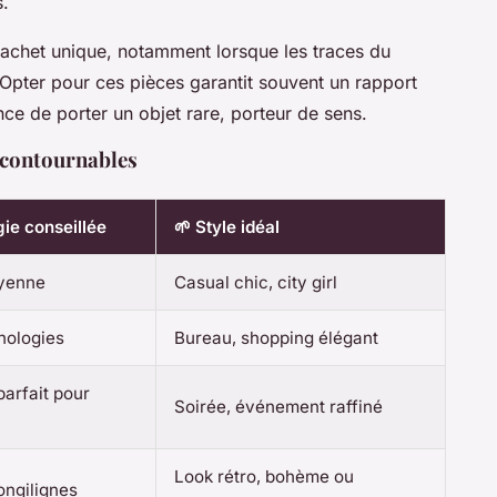
s.
achet unique, notamment lorsque les traces du
 Opter pour ces pièces garantit souvent un rapport
rance de porter un objet rare, porteur de sens.
ncontournables
ie conseillée
🌱 Style idéal
yenne
Casual chic, city girl
hologies
Bureau, shopping élégant
parfait pour
Soirée, événement raffiné
Look rétro, bohème ou
ongilignes