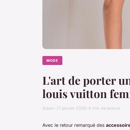
MODE
L'art de porter u
louis vuitton fe
Adam
•
21 janvier 2026
•
6 min de lecture
Avec le retour remarqué des
accessoir