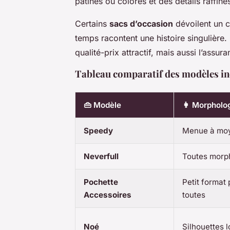
patinés ou colorés et des détails raffiné
Certains
sacs d’occasion
dévoilent un c
temps racontent une histoire singulière.
qualité-prix attractif, mais aussi l’assu
Tableau comparatif des modèles i
👜 Modèle
👩 Morpholog
Speedy
Menue à mo
Neverfull
Toutes morp
Pochette
Petit format 
Accessoires
toutes
Noé
Silhouettes l